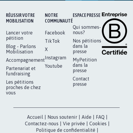
RÉUSSIR VOTRE
NOTRE
ESPACE PRESSE
MOBILISATION
COMMUNAUTÉ
Qui sommes-
nous?
Lancer votre
Facebook
pétition
Nos pétitions
TikTok
dans la
Blog - Parlons
X
presse
Mobilisation
Instagram
MyPetition
Accompagnement
dans la
Youtube
Partenariat et
presse
fundraising
Contact
Les pétitions
presse
proches de chez
vous
Accueil
|
Nous soutenir
|
Aide
|
FAQ
|
Contactez-nous
|
Vie privée
|
Cookies
|
Politique de confidentialité
|