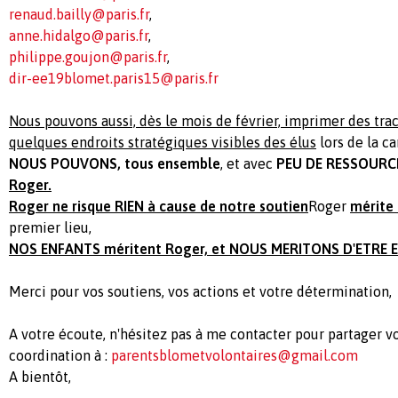
renaud.bailly@paris.fr
,
anne.hidalgo@paris.fr
,
philippe.goujon@paris.fr
,
dir-ee19blomet.paris15@paris.fr
Nous pouvons aussi, dès le mois de février, imprimer des tra
quelques endroits stratégiques visibles des élus
lors de la c
NOUS POUVONS, tous ensemble
, et avec
PEU DE RESSOURC
Roger.
Roger ne risque RIEN à cause de notre soutien
Roger
mérite 
premier lieu,
NOS ENFANTS méritent Roger, et NOUS MERITONS D'ETRE 
Merci pour vos soutiens, vos actions et votre détermination,
A votre écoute, n'hésitez pas à me contacter pour partager vo
coordination à :
parentsblometvolontaires@gmail.com
A bientôt,