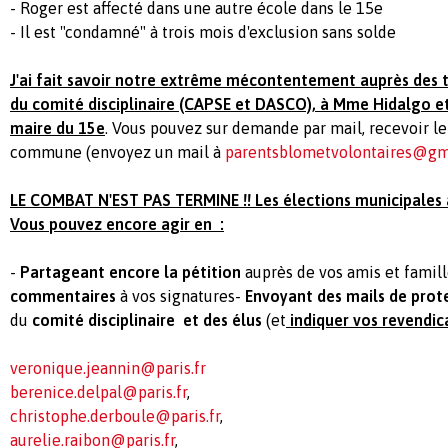
- Roger est affecté dans une autre école dans le 15e
- Il est "condamné" à trois mois d'exclusion sans solde
J'ai fait savoir notre extrême mécontentement auprès des
du comité disciplinaire (CAPSE et DASCO), à Mme Hidalgo et
maire du 15e
. Vous pouvez sur demande par mail, recevoir l
commune (envoyez un mail à
parentsblometvolontaires@gm
LE COMBAT N'EST PAS TERMINE !! Les élections municipales 
Vous pouvez encore agir en :
-
Partageant encore la pétition
auprès de vos amis et famill
commentaires
à vos signatures-
Envoyant des mails de prot
du
comité disciplinaire et des élus
(et
indiquer vos revendic
veronique.jeannin@paris.fr
berenice.delpal@paris.fr
,
christophe.derboule@paris.fr
,
aurelie.raibon@paris.fr
,