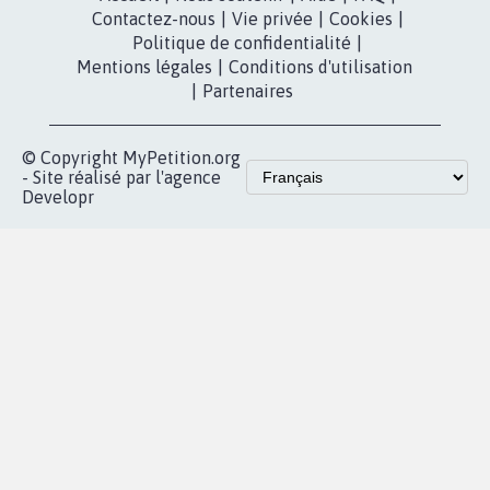
RÉUSSIR VOTRE
NOTRE
ESPACE PRESSE
MOBILISATION
COMMUNAUTÉ
Qui sommes-
nous?
Lancer votre
Facebook
pétition
Nos pétitions
TikTok
dans la
Blog - Parlons
X
presse
Mobilisation
Instagram
MyPetition
Accompagnement
dans la
Youtube
Partenariat et
presse
fundraising
Contact
Les pétitions
presse
proches de chez
vous
Accueil
|
Nous soutenir
|
Aide
|
FAQ
|
Contactez-nous
|
Vie privée
|
Cookies
|
Politique de confidentialité
|
Mentions légales
|
Conditions d'utilisation