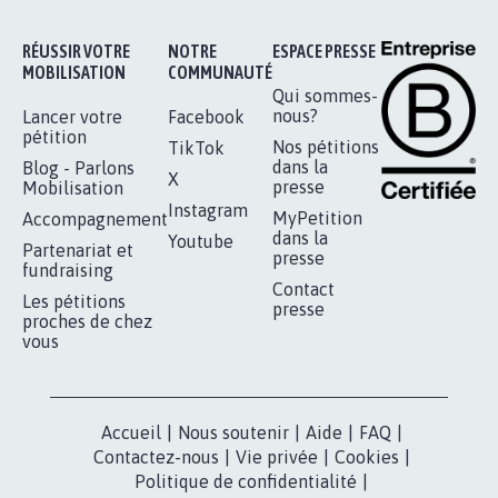
16.853
signatures
Je signe
RÉUSSIR VOTRE
NOTRE
ESPACE PRESSE
MOBILISATION
COMMUNAUTÉ
Qui sommes-
nous?
Lancer votre
Facebook
pétition
Nos pétitions
TikTok
dans la
Blog - Parlons
X
presse
Mobilisation
Instagram
MyPetition
Accompagnement
dans la
Youtube
Partenariat et
presse
fundraising
Contact