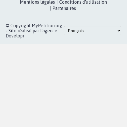
Les pétitions
presse
proches de chez
vous
Accueil
|
Nous soutenir
|
Aide
|
FAQ
|
Contactez-nous
|
Vie privée
|
Cookies
|
Politique de confidentialité
|
Mentions légales
|
Conditions d'utilisation
|
Partenaires
© Copyright MyPetition.org
- Site réalisé par l'agence
Developr