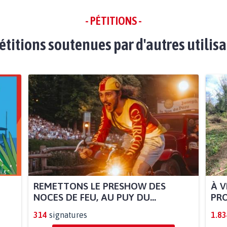
- PÉTITIONS -
étitions soutenues par d'autres utilis
REMETTONS LE PRESHOW DES
À V
NOCES DE FEU, AU PUY DU...
PRO
314
signatures
1.83