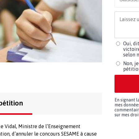
Oui, di
victoir
selon m
Non, je
pétiti
En signant l
pétition
mes données 
commentaires
sur mes droit
e Vidal, Ministre de l’Enseignement
ation, d’annuler le concours SESAME à cause