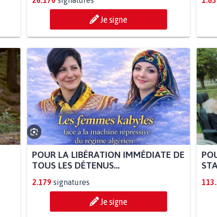
26.170
signatures
1.83
Je signe
POUR LA LIBÉRATION IMMÉDIATE DE
POU
TOUS LES DÉTENUS...
STA
2.179
signatures
113
Je signe