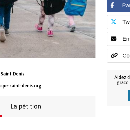
Pa
Tw
En
Cop
 Saint Denis
Aidez d
grâce
cpe-saint-denis.org
La pétition