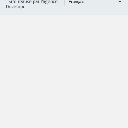
Accueil
|
Nous soutenir
|
Aide
|
FAQ
|
Contactez-nous
|
Vie privée
|
Cookies
|
Politique de confidentialité
|
Mentions légales
|
Conditions d'utilisation
|
Partenaires
© Copyright MyPetition.org
- Site réalisé par l'agence
Developr