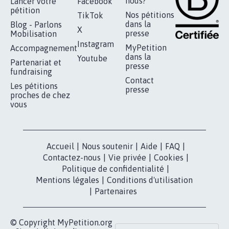
RÉUSSIR VOTRE
NOTRE
ESPACE PRESSE
MOBILISATION
COMMUNAUTÉ
Qui sommes-
nous?
Lancer votre
Facebook
pétition
Nos pétitions
TikTok
dans la
Blog - Parlons
X
presse
Mobilisation
Instagram
MyPetition
Accompagnement
dans la
Youtube
Partenariat et
presse
fundraising
Contact
Les pétitions
presse
proches de chez
vous