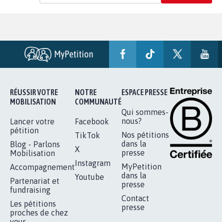
RÉUSSIR VOTRE
NOTRE
ESPACE PRESSE
MOBILISATION
COMMUNAUTÉ
Qui sommes-
nous?
Lancer votre
Facebook
pétition
Nos pétitions
TikTok
dans la
Blog - Parlons
X
presse
Mobilisation
Instagram
MyPetition
Accompagnement
dans la
Youtube
Partenariat et
presse
fundraising
Contact
Les pétitions
presse
proches de chez
vous