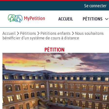
Se connecter
ACCUEIL
PÉTITIONS
Accueil
Pétitions
Pétitions enfants
Nous souhaitons
bénéficier d’un système de cours à distance
PÉTITION