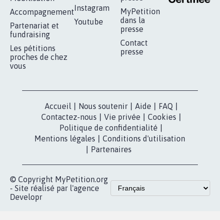
RÉUSSIR VOTRE
NOTRE
ESPACE PRESSE
MOBILISATION
COMMUNAUTÉ
Qui sommes-
nous?
Lancer votre
Facebook
pétition
Nos pétitions
TikTok
dans la
Blog - Parlons
X
presse
Mobilisation
Instagram
MyPetition
Accompagnement
dans la
Youtube
Partenariat et
presse
fundraising
Contact
Les pétitions
presse
proches de chez
vous
Accueil
|
Nous soutenir
|
Aide
|
FAQ
|
Contactez-nous
|
Vie privée
|
Cookies
|
Politique de confidentialité
|