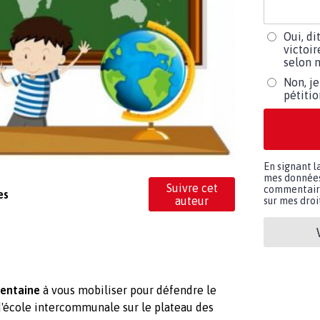
Oui, di
victoir
selon m
Non, je
pétiti
En signant l
mes données 
Suivre cet
commentaires
es
auteur
sur mes droit
entaine
à vous mobiliser pour défendre le
 d'école intercommunale sur le plateau des