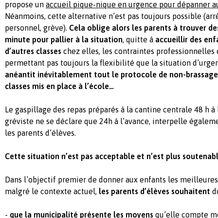
propose un
accueil pique-nique en urgence pour dépanner a
Néanmoins, cette alternative n’est pas toujours possible (ar
personnel, grève).
Cela oblige alors
les parents à trouver de
minute pour pallier à la situation
, quitte à
accueillir des enf
d’autres classes
chez elles, les contraintes professionnelles 
permettant pas toujours la flexibilité que la situation d’urge
anéantit inévitablement tout le protocole de non-brassage 
classes mis en place à l’école…
Le gaspillage des repas préparés à la cantine centrale 48 h à 
gréviste ne se déclare que 24h à l’avance, interpelle égalem
les parents d’élèves.
Cette situation n’est pas acceptable et n’est plus soutenabl
Dans l’objectif premier de donner aux enfants les meilleures
malgré le contexte actuel,
les parents d’élèves souhaitent
do
-
que la municipalité présente les moyens
qu’elle compte m