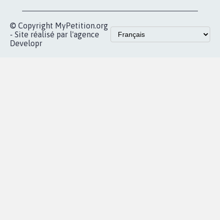
vous
Accueil
|
Nous soutenir
|
Aide
|
FAQ
|
Contactez-nous
|
Vie privée
|
Cookies
|
Politique de confidentialité
|
Mentions légales
|
Conditions d'utilisation
|
Partenaires
© Copyright MyPetition.org
- Site réalisé par l'agence
Developr