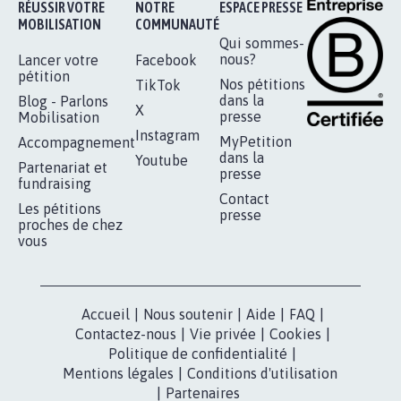
Je signe
RÉUSSIR VOTRE
NOTRE
ESPACE PRESSE
MOBILISATION
COMMUNAUTÉ
Qui sommes-
nous?
Lancer votre
Facebook
pétition
Nos pétitions
TikTok
dans la
Blog - Parlons
X
presse
Mobilisation
Instagram
MyPetition
Accompagnement
dans la
Youtube
Partenariat et
presse
fundraising
Contact
Les pétitions
presse
proches de chez