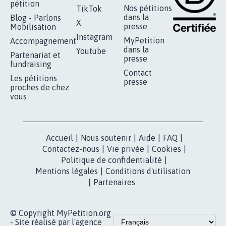
RÉUSSIR VOTRE
NOTRE
ESPACE PRESSE
MOBILISATION
COMMUNAUTÉ
Qui sommes-
nous?
Lancer votre
Facebook
pétition
Nos pétitions
TikTok
dans la
Blog - Parlons
X
presse
Mobilisation
Instagram
MyPetition
Accompagnement
dans la
Youtube
Partenariat et
presse
fundraising
Contact
Les pétitions
presse
proches de chez
vous