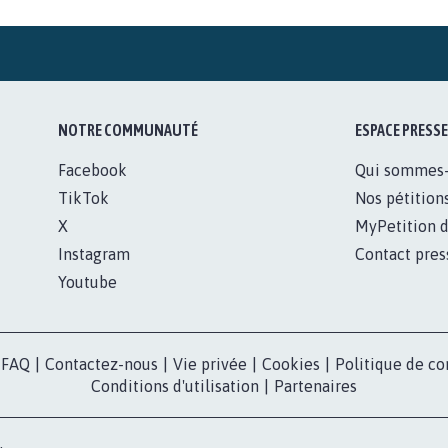
STOP AU PROJET AGRIVOLTAÏQUE
AUTOUR DE LA SOURCE...
11.268
signatures
16.
Je signe
NOTRE COMMUNAUTÉ
ESPACE PRESSE
Facebook
Qui sommes
TikTok
Nos pétition
X
MyPetition d
Instagram
Contact pres