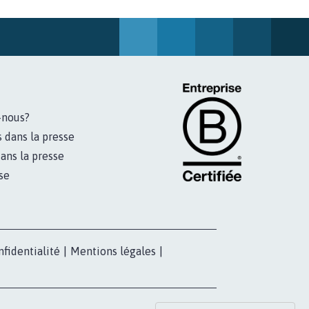
822
signatures
Je signe
-nous?
s dans la presse
ans la presse
se