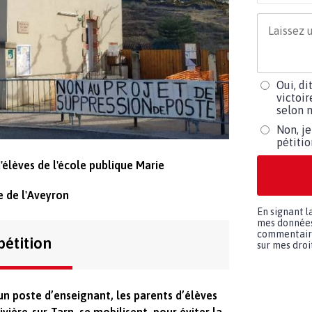
Oui, di
victoir
selon m
Non, je
pétiti
élèves de l'école publique Marie
e de l'Aveyron
En signant l
mes données 
commentaires
pétition
sur mes droit
un poste d’enseignant, les parents d’élèves