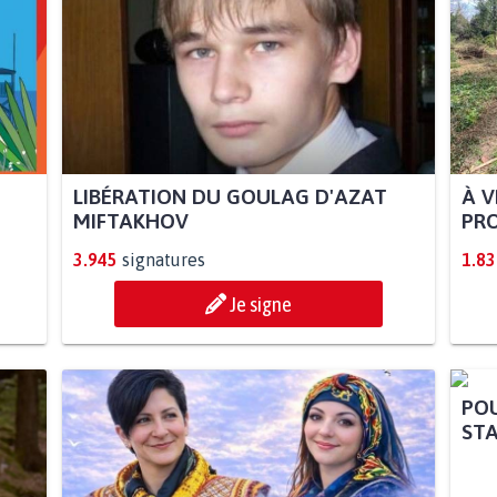
LIBÉRATION DU GOULAG D'AZAT
À V
MIFTAKHOV
PRO
3.945
signatures
1.83
Je signe