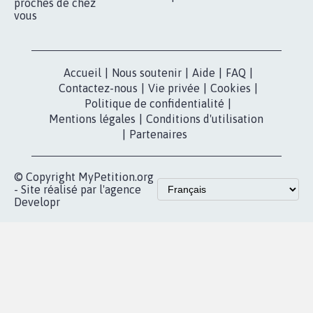
nous?
Lancer votre
Facebook
pétition
Nos pétitions
TikTok
dans la
Blog - Parlons
X
presse
Mobilisation
Instagram
MyPetition
Accompagnement
dans la
Youtube
Partenariat et
presse
fundraising
Contact
Les pétitions
presse
proches de chez
vous
Accueil
|
Nous soutenir
|
Aide
|
FAQ
|
Contactez-nous
|
Vie privée
|
Cookies
|
Politique de confidentialité
|
Mentions légales
|
Conditions d'utilisation
|
Partenaires
© Copyright MyPetition.org