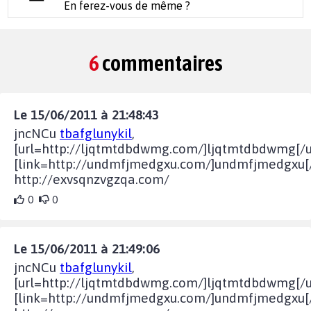
En ferez-vous de même ?
6
commentaires
Le 15/06/2011 à 21:48:43
jncNCu
tbafglunykil
,
[url=http://ljqtmtdbdwmg.com/]ljqtmtdbdwmg[/ur
[link=http://undmfjmedgxu.com/]undmfjmedgxu[/l
http://exvsqnzvgzqa.com/
0
0
Le 15/06/2011 à 21:49:06
jncNCu
tbafglunykil
,
[url=http://ljqtmtdbdwmg.com/]ljqtmtdbdwmg[/ur
[link=http://undmfjmedgxu.com/]undmfjmedgxu[/l