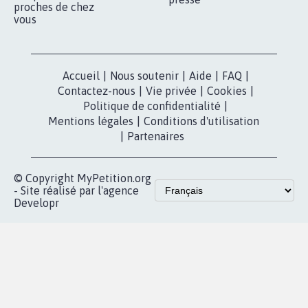
nous?
Lancer votre
Facebook
pétition
Nos pétitions
TikTok
dans la
Blog - Parlons
X
presse
Mobilisation
Instagram
MyPetition
Accompagnement
dans la
Youtube
Partenariat et
presse
fundraising
Contact
Les pétitions
presse
proches de chez
vous
Accueil
|
Nous soutenir
|
Aide
|
FAQ
|
Contactez-nous
|
Vie privée
|
Cookies
|
Politique de confidentialité
|
Mentions légales
|
Conditions d'utilisation
|
Partenaires
© Copyright MyPetition.org