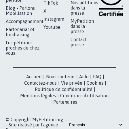
RÉUSSIR VOTRE
NOTRE
ESPACE PRESSE
MOBILISATION
COMMUNAUTÉ
Qui sommes-
nous?
Lancer votre
Facebook
pétition
Nos pétitions
TikTok
dans la
Blog - Parlons
X
presse
Mobilisation
Instagram
MyPetition
Accompagnement
dans la
Youtube
Partenariat et
presse
fundraising
Contact
Les pétitions
presse
proches de chez
vous