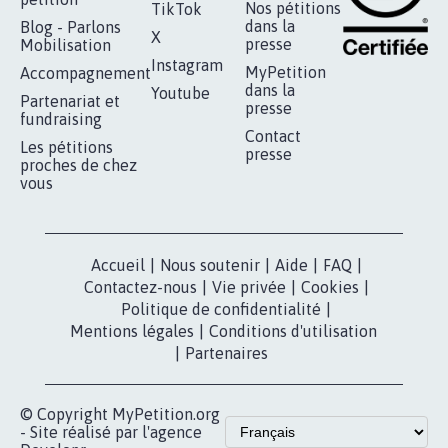
RÉUSSIR VOTRE
NOTRE
ESPACE PRESSE
MOBILISATION
COMMUNAUTÉ
Qui sommes-
nous?
Lancer votre
Facebook
pétition
Nos pétitions
TikTok
dans la
Blog - Parlons
X
presse
Mobilisation
Instagram
MyPetition
Accompagnement
dans la
Youtube
Partenariat et
presse
fundraising
Contact
Les pétitions
presse
proches de chez
vous