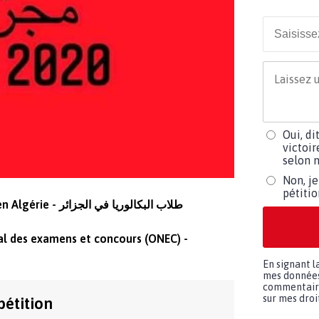
Oui, di
victoir
selon m
Non, je
pétiti
Les élèves du baccalauréat en Algérie - طلاب البكالوريا في الجزائر
onal des examens et concours (ONEC) -
En signant l
mes données 
commentaires
sur mes droit
pétition