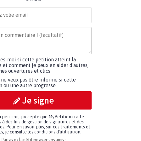
tes-moi si cette pétition atteint la
e et comment je peux en aider d'autres,
es ouvertures et clics
 ne veux pas être informé si cette
on ou une autre progresse
Je signe
a pétition, j'accepte que MyPetition traite
à des fins de gestion de signatures et des
. Pour en savoir plus, sur ces traitements et
s, je consulte les
conditions d'utilisation.
Partagez la pétition avec vos amis :