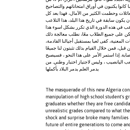
ا كانوا يكتبون في أوراق امتحاناتهم والتصاحيح
عائلات وحطمت الكثير من الآمال، فهذا بعد كل
كون سابقة في تاريخ هذا البلد، هذا التلاعب
عب في هذه الدورة
الذي تكرر بشكل اسوء هذا
لكن على جميع الطلاب معًا، نطلب معالجة ذلك
 المعنية، كفى لعبا بمستقبل أجيالنا القادمة
بل، فمن خلال القيام بذلك تثبتون لنا جميعًا
ابة. إذا استمر الأمر على هذا النحو ، فسيصبح
: ادفع ما يصل إلى 5000 دينار للعب اليانصيب ، وليس لاجتياز اختبار وطني. من
يدمر العلم يدمر البلاد بأكملها
The masquerade of this new Algeria cont
manipulation of high school student's gr
graduates whether they are free candida
unrealistic grades compared to what the
shock and surprise
broke
many families a
future of entire generations to come and