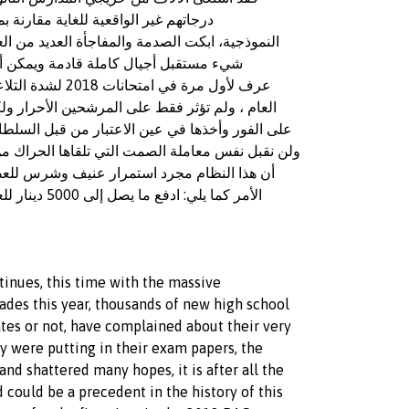
درجاتهم غير الواقعية للغاية مقارنة بم
النموذجية،
ابكت
الصدمة والمفاجأة العديد من ال
شيء مستقبل أجيال كاملة قادمة ويمكن أن ي
عرف
لأول مرة في امتحانات 2018 لشدة
التلا
العام ، ولم تؤثر فقط على المرشحين الأحرار و
على الفور وأخذها في عين الاعتبار من قبل السلطات،
ولن نقبل نفس معاملة الصمت التي تلقاها الحراك من ق
أن هذا النظام
مجرد استمرار عنيف وشرس
للعص
الأمر كما يلي
inues, this time with the massive
ades this year, thousands of new high school
tes or not, have complained about their very
y were putting in their exam papers, the
nd shattered many hopes, it is after all the
 could be a precedent in the history of this