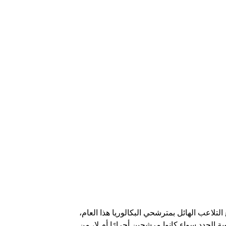
التلاعب الهائل بمترشحي البكالوريا هذا العام،
 الجدد سواء كانوا مرشحين أحرارًا أم لا، من