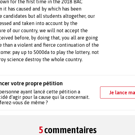
own for the first time in the 2018 BAC
on it has caused and by which has been
ee candidates but all students altogether, our
ressed and taken into account by the
re of our country, we will not accept the
eived before, by doing that, you all are going
e than a violent and fierce continuation of the
ecome: pay up to 5000da to play the lottery, not
roy science destroy the whole country.
ncer votre propre pétition
personne ayant lancé cette pétition a
Je lance ma
idé d'agir pour la cause qui la concernait.
 ferez-vous de même ?
5
commentaires