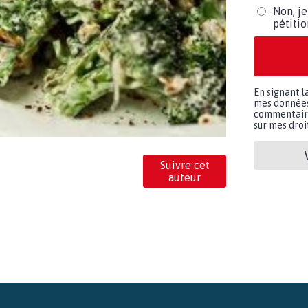
Non, je
pétiti
En signant l
mes données 
commentaires
sur mes droit
Suivre cet
auteur