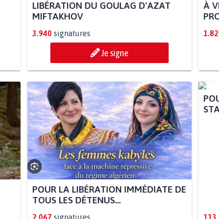
LIBÉRATION DU GOULAG D'AZAT
À V
MIFTAKHOV
PRO
3.940
signatures
1.82
Je signe
POU
STA
POUR LA LIBÉRATION IMMÉDIATE DE
TOUS LES DÉTENUS...
2.067
signatures
113