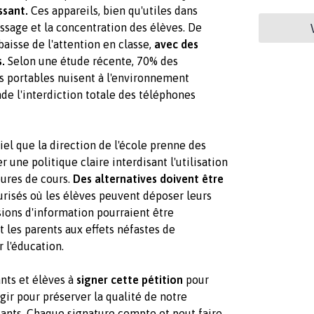
ssant.
Ces appareils, bien qu'utiles dans
issage et la concentration des élèves. De
isse de l'attention en classe,
avec des
.
Selon une étude récente, 70% des
s portables nuisent à l'environnement
nde l'interdiction totale des téléphones
iel que la direction de l'école prenne des
 une politique claire interdisant l'utilisation
ures de cours.
Des alternatives doivent être
isés où les élèves peuvent déposer leurs
ssions d'information pourraient être
t les parents aux effets néfastes de
r l'éducation.
ants et élèves à
signer cette pétition
pour
'agir pour préserver la qualité de notre
ants. Chaque signature compte et peut faire