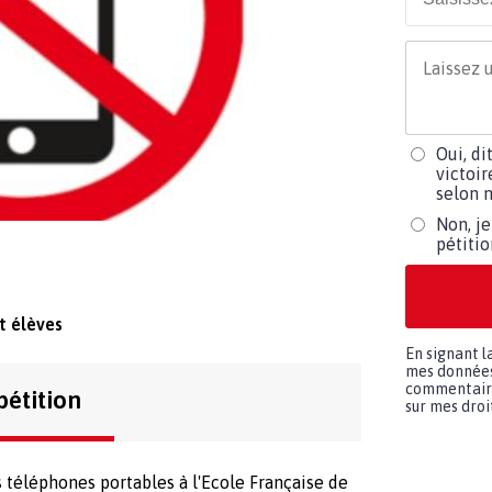
Oui, di
victoir
selon m
Non, je
pétiti
t élèves
En signant l
mes données 
commentaires
pétition
sur mes droit
s téléphones portables à l'Ecole Française de