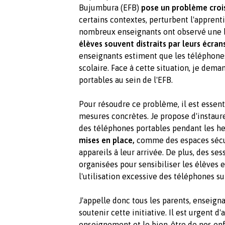
Bujumbura (EFB)
pose un problème croi
certains contextes, perturbent l'apprent
nombreux enseignants ont observé une ba
élèves souvent distraits par leurs écrans
enseignants estiment que les téléphone
scolaire. Face à cette situation, je dema
portables au sein de l'EFB.
Pour résoudre ce problème, il est essent
mesures concrètes. Je propose d'instaurer
des téléphones portables pendant les he
mises en place,
comme des espaces sécur
appareils à leur arrivée. De plus, des se
organisées pour sensibiliser les élèves e
l'utilisation excessive des téléphones su
J'appelle donc tous les parents, enseign
soutenir cette initiative. Il est urgent d
enseignement et le bien-être de nos enf