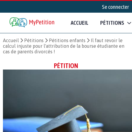
Se connecter
ACCUEIL
PÉTITIONS
Accueil
Pétitions
Pétitions enfants
Il faut revoir le
calcul injuste pour l'attribution de la bourse étudiante en
cas de parents divorcés !
PÉTITION