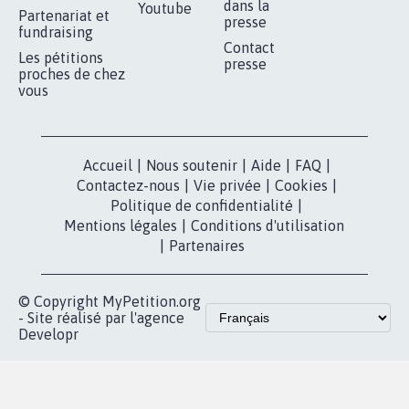
RÉUSSIR VOTRE
NOTRE
ESPACE PRESSE
MOBILISATION
COMMUNAUTÉ
Qui sommes-
nous?
Lancer votre
Facebook
pétition
Nos pétitions
TikTok
dans la
Blog - Parlons
X
presse
Mobilisation
Instagram
MyPetition
Accompagnement
dans la
Youtube
Partenariat et
presse
fundraising
Contact
Les pétitions
presse
proches de chez
vous
Accueil
|
Nous soutenir
|
Aide
|
FAQ
|
Contactez-nous
|
Vie privée
|
Cookies
|
Politique de confidentialité
|
Mentions légales
|
Conditions d'utilisation