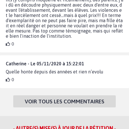
i dû en découdre physiquement avec deux d'entre eux, d
evant l'établissement, devant les élèves. Les violences e
t le harcèlement ont cessé...mais à quel prix!!! En terme
d'exemplarité on ne peut pas faire pire, mais ma fille éta
it en réel danger et personne ne voulait en prendre la ré
elle mesure. Pas top comme témoignage, mais qui reflèt
e bien l'inaction de l'institution.
0
Catherine - Le 05/11/2020 à 15:22:01
Quelle honte depuis des années et rien n’evolu
0
VOIR TOUS LES COMMENTAIRES
- AUTRE(S) MISE(S) À JOUR DE LA PÉTITION -