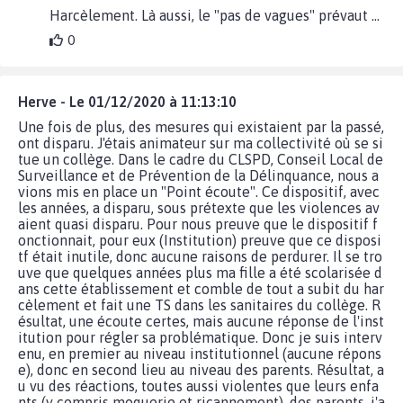
Harcèlement. Là aussi, le "pas de vagues" prévaut ...
0
Herve - Le 01/12/2020 à 11:13:10
Une fois de plus, des mesures qui existaient par la passé,
ont disparu. J'étais animateur sur ma collectivité où se si
tue un collège. Dans le cadre du CLSPD, Conseil Local de
Surveillance et de Prévention de la Délinquance, nous a
vions mis en place un "Point écoute". Ce dispositif, avec
les années, a disparu, sous prétexte que les violences av
aient quasi disparu. Pour nous preuve que le dispositif f
onctionnait, pour eux (Institution) preuve que ce disposi
tf était inutile, donc aucune raisons de perdurer. Il se tro
uve que quelques années plus ma fille a été scolarisée d
ans cette établissement et comble de tout a subit du har
cèlement et fait une TS dans les sanitaires du collège. R
ésultat, une écoute certes, mais aucune réponse de l'inst
itution pour régler sa problématique. Donc je suis interv
enu, en premier au niveau institutionnel (aucune répons
e), donc en second lieu au niveau des parents. Résultat, a
u vu des réactions, toutes aussi violentes que leurs enfa
nts (y compris moquerie et ricannement), des parents, j'a