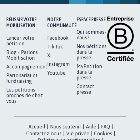
16.843
signatures
Je signe
RÉUSSIR VOTRE
NOTRE
ESPACE PRESSE
MOBILISATION
COMMUNAUTÉ
Qui sommes-
nous?
Lancer votre
Facebook
pétition
Nos pétitions
TikTok
dans la
Blog - Parlons
X
presse
Mobilisation
Instagram
MyPetition
Accompagnement
dans la
Youtube
Partenariat et
presse
fundraising