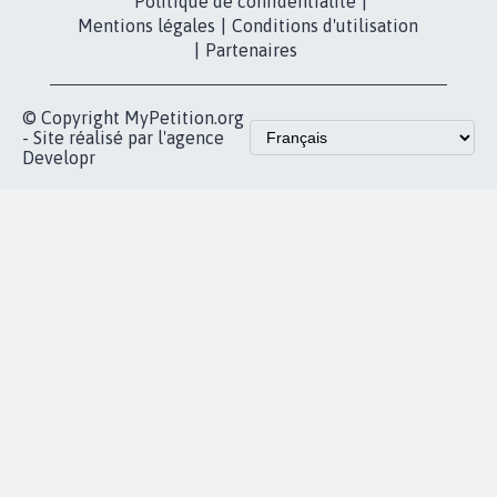
Contact
Les pétitions
presse
proches de chez
vous
Accueil
|
Nous soutenir
|
Aide
|
FAQ
|
Contactez-nous
|
Vie privée
|
Cookies
|
Politique de confidentialité
|
Mentions légales
|
Conditions d'utilisation
|
Partenaires
© Copyright MyPetition.org
- Site réalisé par l'agence
Developr