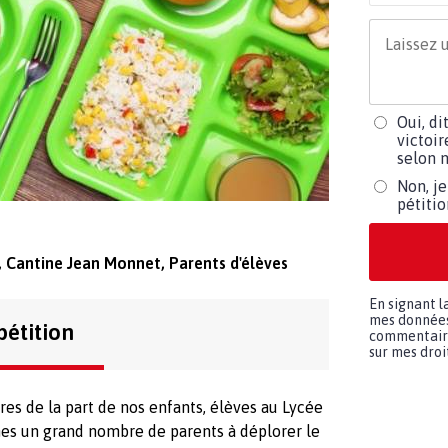
Oui, di
victoir
selon m
Non, je
pétiti
 Cantine Jean Monnet, Parents d'élèves
En signant l
mes données 
pétition
commentaires
sur mes droit
res de la part de nos enfants, élèves au Lycée
s un grand nombre de parents à déplorer le