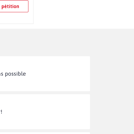
 pétition
as possible
!