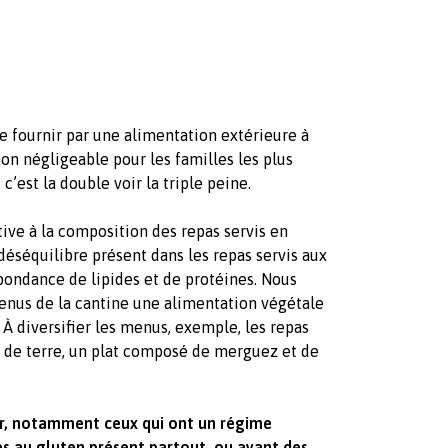
e fournir par une alimentation extérieure à
on négligeable pour les familles les plus
’est la double voir la triple peine.
tive à la composition des repas servis en
 déséquilibre présent dans les repas servis aux
bondance de lipides et de protéines. Nous
enus de la cantine une alimentation végétale
…
À
diversifier les menus, exemple, les repas
de terre, un plat composé de merguez et de
r, notamment ceux qui ont un régime
es au gluten présent partout, ou ayant des