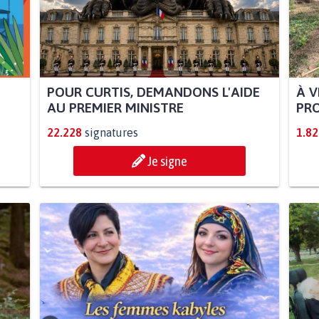
POUR CURTIS, DEMANDONS L'AIDE
À V
AU PREMIER MINISTRE
PRO
22.228
signatures
1.82
Je signe