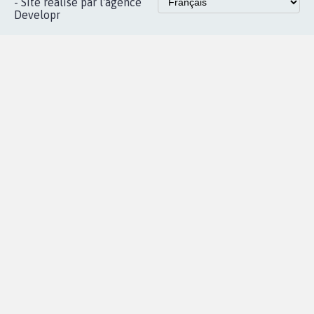
Instagram
MyPetition
Accompagnement
dans la
Youtube
Partenariat et
presse
fundraising
Contact
Les pétitions
presse
proches de chez
vous
Accueil
|
Nous soutenir
|
Aide
|
FAQ
|
Contactez-nous
|
Vie privée
|
Cookies
|
Politique de confidentialité
|
Mentions légales
|
Conditions d'utilisation
|
Partenaires
© Copyright MyPetition.org
- Site réalisé par l'agence
Developr