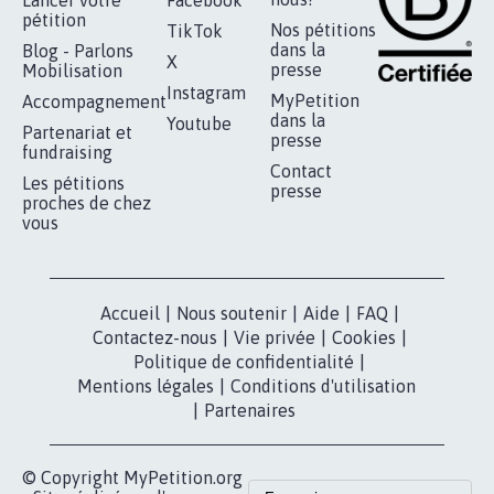
AGRESSION DE MON FILS THÉO :
SOYONS TOUS MOBILISÉS...
16.845
signatures
Je signe
RÉUSSIR VOTRE
NOTRE
ESPACE PRESSE
MOBILISATION
COMMUNAUTÉ
Qui sommes-
nous?
Lancer votre
Facebook
pétition
Nos pétitions
TikTok
dans la
Blog - Parlons
X
presse
Mobilisation