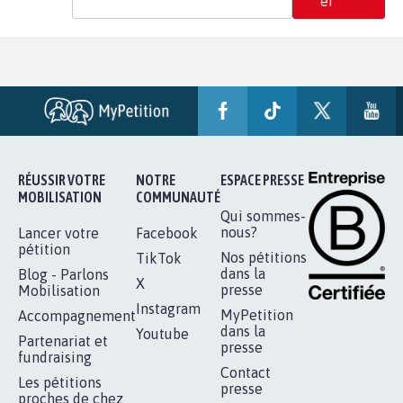
er
RÉUSSIR VOTRE
NOTRE
ESPACE PRESSE
MOBILISATION
COMMUNAUTÉ
Qui sommes-
nous?
Lancer votre
Facebook
pétition
Nos pétitions
TikTok
dans la
Blog - Parlons
X
presse
Mobilisation
Instagram
MyPetition
Accompagnement
dans la
Youtube
Partenariat et
presse
fundraising
Contact
Les pétitions
presse
proches de chez