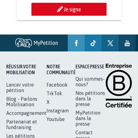
Je signe
STOP AU PROJET AGRIVOLTAÏQUE
AUTOUR DE LA SOURCE...
11.240
signatures
Je signe
RENDRE LES CRIMES SEXUELS SUR
MINEURS IMPRESCRIPTIBLES
92.310
signatures
Je signe