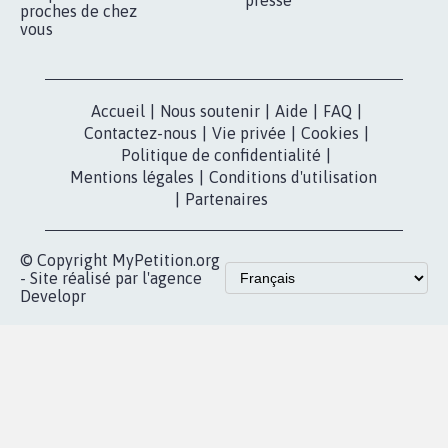
RÉUSSIR VOTRE
NOTRE
ESPACE PRESSE
MOBILISATION
COMMUNAUTÉ
Qui sommes-
nous?
Lancer votre
Facebook
pétition
Nos pétitions
TikTok
dans la
Blog - Parlons
X
presse
Mobilisation
Instagram
MyPetition
Accompagnement
dans la
Youtube
Partenariat et
presse
fundraising
Contact
Les pétitions
presse
proches de chez
vous