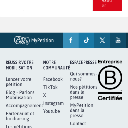
Valid
er
RÉUSSIR VOTRE
NOTRE
ESPACE PRESSE
MOBILISATION
COMMUNAUTÉ
Qui sommes-
nous?
Lancer votre
Facebook
pétition
Nos pétitions
TikTok
dans la
Blog - Parlons
X
presse
Mobilisation
Instagram
MyPetition
Accompagnement
dans la
Youtube
Partenariat et
presse
fundraising
Contact
Les pétitions