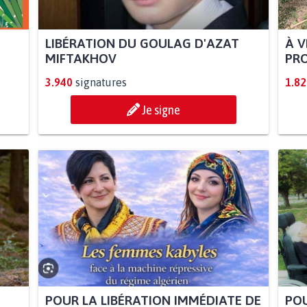
LIBÉRATION DU GOULAG D'AZAT
À V
MIFTAKHOV
PRO
3.940
signatures
1.82
Je signe
POUR LA LIBÉRATION IMMÉDIATE DE
POU