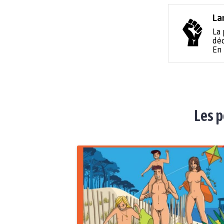
La
La 
déc
En
Les p