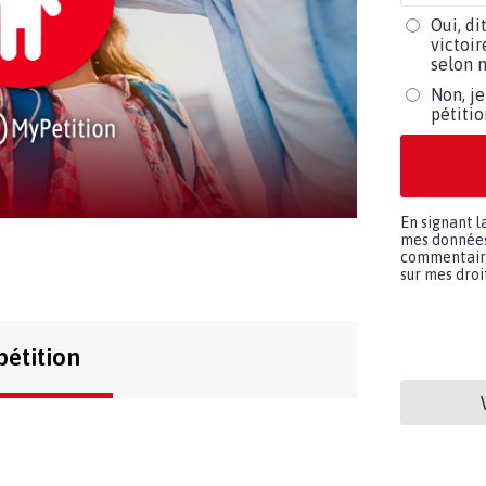
Oui, di
victoir
selon m
Non, je
pétiti
En signant l
mes données 
commentaires
sur mes droit
pétition