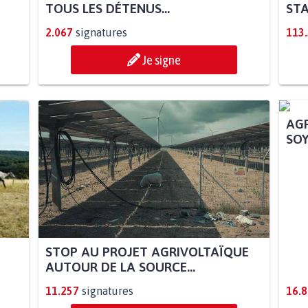
TOUS LES DÉTENUS...
STA
2.067
signatures
113
Je signe
STOP AU PROJET AGRIVOLTAÏQUE
AGR
AUTOUR DE LA SOURCE...
SOY
11.257
signatures
16.