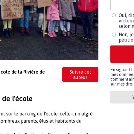
Oui, di
victoir
selon m
Non, je
pétiti
En signant l
école de la Rivière de
Suivre cet
mes données 
auteur
commentaires
sur mes droit
de l'école
 sur le parking de l'école, celle-ci malgré
ombreux parents, élus et habitants du