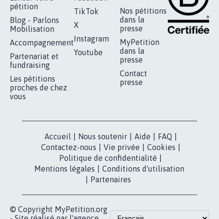
RÉUSSIR VOTRE
NOTRE
ESPACE PRESSE
MOBILISATION
COMMUNAUTÉ
Qui sommes-
nous?
Lancer votre
Facebook
pétition
Nos pétitions
TikTok
dans la
Blog - Parlons
X
presse
Mobilisation
Instagram
MyPetition
Accompagnement
dans la
Youtube
Partenariat et
presse
fundraising
Contact
Les pétitions
presse
proches de chez
vous