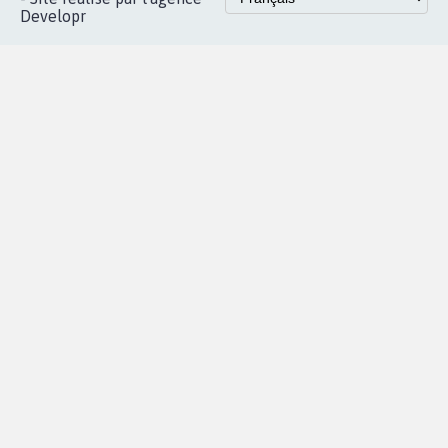
Accueil
|
Nous soutenir
|
Aide
|
FAQ
|
Contactez-nous
|
Vie privée
|
Cookies
|
Politique de confidentialité
|
Mentions légales
|
Conditions d'utilisation
|
Partenaires
© Copyright MyPetition.org
- Site réalisé par l'agence
Developr