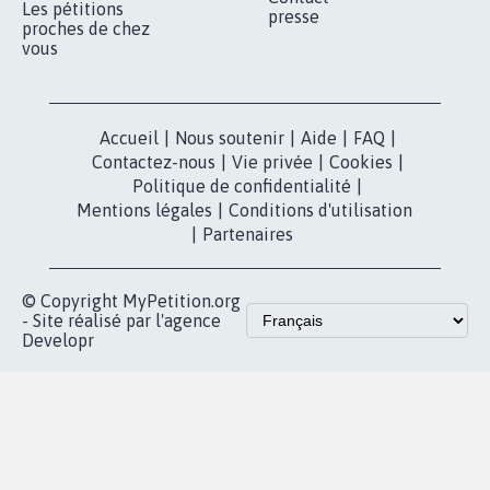
Qui sommes-
nous?
Lancer votre
Facebook
pétition
Nos pétitions
TikTok
dans la
Blog - Parlons
X
presse
Mobilisation
Instagram
MyPetition
Accompagnement
dans la
Youtube
Partenariat et
presse
fundraising
Contact
Les pétitions
presse
proches de chez
vous
Accueil
|
Nous soutenir
|
Aide
|
FAQ
|
Contactez-nous
|
Vie privée
|
Cookies
|
Politique de confidentialité
|
Mentions légales
|
Conditions d'utilisation
|
Partenaires