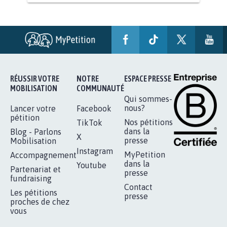
AGRESSION DE MON FILS THÉO :
SOYONS TOUS MOBILISÉS...
16.815
signatures
Je signe
RÉUSSIR VOTRE
NOTRE
ESPACE PRESSE
MOBILISATION
COMMUNAUTÉ
Qui sommes-
nous?
Lancer votre
Facebook
pétition
Nos pétitions
TikTok
dans la
Blog - Parlons