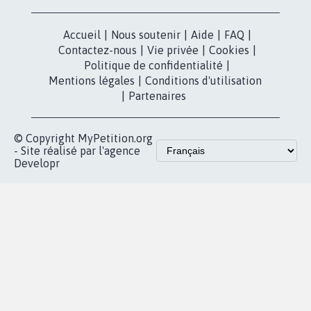
X
presse
Mobilisation
Instagram
MyPetition
Accompagnement
dans la
Youtube
Partenariat et
presse
fundraising
Contact
Les pétitions
presse
proches de chez
vous
Accueil
|
Nous soutenir
|
Aide
|
FAQ
|
Contactez-nous
|
Vie privée
|
Cookies
|
Politique de confidentialité
|
Mentions légales
|
Conditions d'utilisation
|
Partenaires
© Copyright MyPetition.org
- Site réalisé par l'agence
Developr