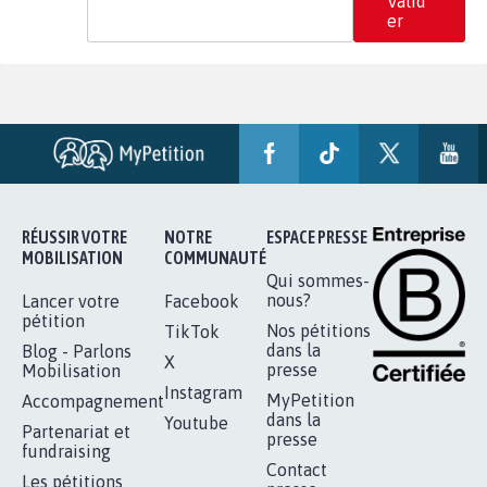
Valid
er
RÉUSSIR VOTRE
NOTRE
ESPACE PRESSE
MOBILISATION
COMMUNAUTÉ
Qui sommes-
nous?
Lancer votre
Facebook
pétition
Nos pétitions
TikTok
dans la
Blog - Parlons
X
presse
Mobilisation
Instagram
MyPetition
Accompagnement
dans la
Youtube
Partenariat et
presse
fundraising
Contact
Les pétitions