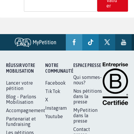
Valid
er
RÉUSSIR VOTRE
NOTRE
ESPACE PRESSE
MOBILISATION
COMMUNAUTÉ
Qui sommes-
nous?
Lancer votre
Facebook
pétition
Nos pétitions
TikTok
dans la
Blog - Parlons
X
presse
Mobilisation
Instagram
MyPetition
Accompagnement
dans la
Youtube
Partenariat et
presse
fundraising
Contact
Les pétitions