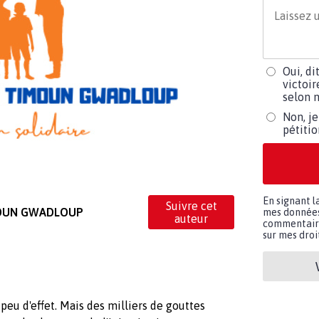
Oui, di
victoir
selon m
Non, je
pétiti
En signant l
Suivre cet
MOUN GWADLOUP
mes données 
auteur
commentaires
sur mes droit
peu d'effet. Mais des milliers de gouttes