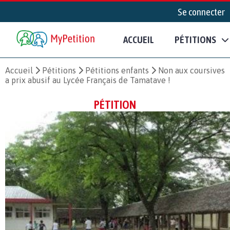
Se connecter
ACCUEIL
PÉTITIONS
Accueil
Pétitions
Pétitions enfants
Non aux coursives
a prix abusif au Lycée Français de Tamatave !
PÉTITION