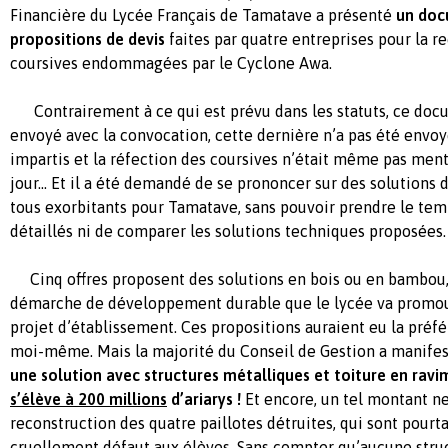
Financière du Lycée Français de Tamatave a présenté
un doc
propositions de devis
faites par quatre entreprises pour la r
coursives endommagées par le Cyclone Awa.
Contrairement à ce qui est prévu dans les statuts, ce docu
envoyé avec la convocation, cette dernière n’a pas été envoy
impartis et la réfection des coursives n’était même pas men
jour… Et il a été demandé de se prononcer sur des solutions 
tous exorbitants pour Tamatave, sans pouvoir prendre le tem
détaillés ni de comparer les solutions techniques proposées.
Cinq offres proposent des solutions en bois ou en bambou, q
démarche de développement durable que le lycée va promou
projet d’établissement. Ces propositions auraient eu la préf
moi-même. Mais la majorité du Conseil de Gestion a manife
une solution avec structures métalliques et toiture en rav
s’élève à 200 millions
d’ariarys !
Et encore, un tel montant ne
reconstruction des quatre paillotes détruites, qui sont pourtan
cruellement défaut aux élèves. Sans compter qu’aucune struc