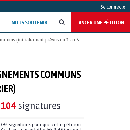
Se connecter
NOUS SOUTENIR
LANCER UNE PÉTITION
ommuns (initialement prévus du 1 au 5
EIGNEMENTS COMMUNS
IER)
104
signatures
396 signatures pour que cette pétition
usée dans la newsletter MyPetition.org !