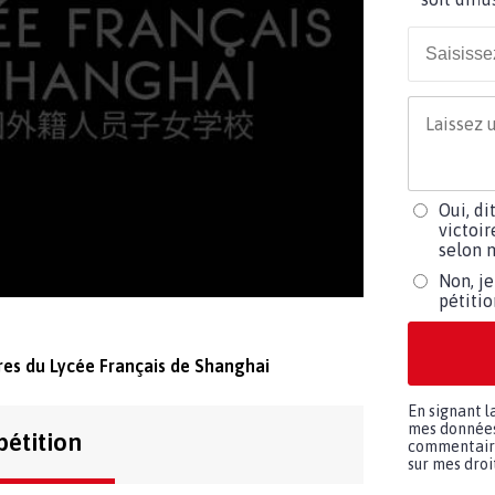
Oui, di
victoir
selon m
Non, je
pétiti
res du Lycée Français de Shanghai
En signant l
mes données 
pétition
commentaires
sur mes droit