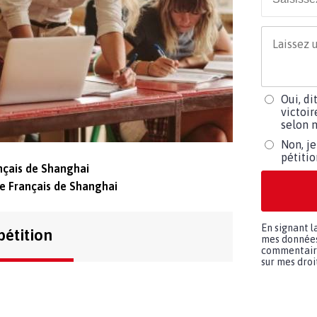
Oui, di
victoir
selon m
Non, je
pétiti
nçais de Shanghai
e Français de Shanghai
En signant l
pétition
mes données 
commentaires
sur mes droit