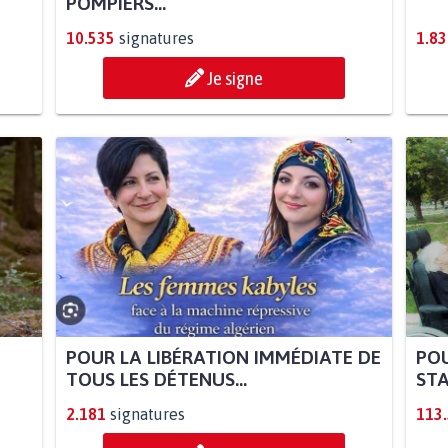
POMPIERS...
10.535
signatures
1.83
Je signe
POUR LA LIBÉRATION IMMÉDIATE DE
POU
TOUS LES DÉTENUS...
STA
2.181
signatures
113