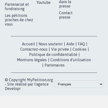
Je signe
RÉUSSIR VOTRE
NOTRE
ESPACE PRESSE
MOBILISATION
COMMUNAUTÉ
Qui sommes-
nous?
Lancer votre
Facebook
pétition
Nos pétitions
TikTok
dans la
Blog - Parlons
X
presse
Mobilisation
Instagram
MyPetition
Accompagnement
dans la
Youtube
Partenariat et
presse
fundraising
Contact
Les pétitions
presse