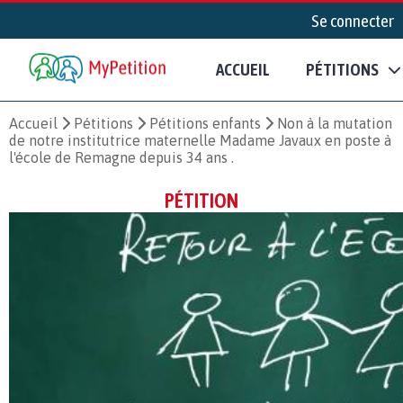
Se connecter
ACCUEIL
PÉTITIONS
Accueil
Pétitions
Pétitions enfants
Non à la mutation
de notre institutrice maternelle Madame Javaux en poste à
l'école de Remagne depuis 34 ans .
PÉTITION