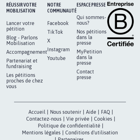
Je signe
RÉUSSIR VOTRE
NOTRE
ESPACE PRESSE
MOBILISATION
COMMUNAUTÉ
Qui sommes-
nous?
Lancer votre
Facebook
pétition
Nos pétitions
TikTok
dans la
Blog - Parlons
X
presse
Mobilisation
Instagram
MyPetition
Accompagnement
dans la
Youtube
Partenariat et
presse
fundraising
Contact
Les pétitions
presse
proches de chez