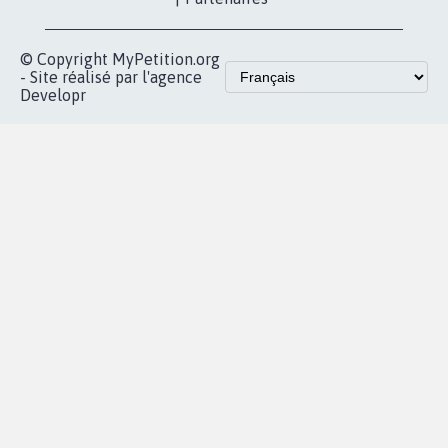
vous
Accueil
|
Nous soutenir
|
Aide
|
FAQ
|
Contactez-nous
|
Vie privée
|
Cookies
|
Politique de confidentialité
|
Mentions légales
|
Conditions d'utilisation
|
Partenaires
© Copyright MyPetition.org
- Site réalisé par l'agence
Developr