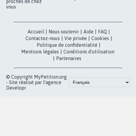
nous?
Lancer votre
Facebook
pétition
Nos pétitions
TikTok
dans la
Blog - Parlons
X
presse
Mobilisation
Instagram
MyPetition
Accompagnement
dans la
Youtube
Partenariat et
presse
fundraising
Contact
Les pétitions
presse
proches de chez
vous
Accueil
|
Nous soutenir
|
Aide
|
FAQ
|
Contactez-nous
|
Vie privée
|
Cookies
|
Politique de confidentialité
|
Mentions légales
|
Conditions d'utilisation
|
Partenaires
© Copyright MyPetition.org