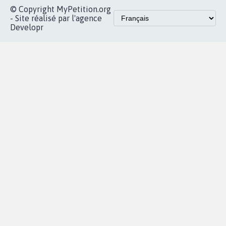
Accueil
|
Nous soutenir
|
Aide
|
FAQ
|
Contactez-nous
|
Vie privée
|
Cookies
|
Politique de confidentialité
|
Mentions légales
|
Conditions d'utilisation
|
Partenaires
© Copyright MyPetition.org
- Site réalisé par l'agence
Developr