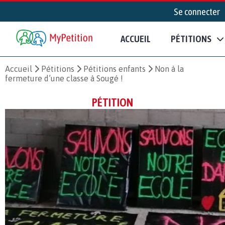
Se connecter
ACCUEIL
PÉTITIONS
Accueil
Pétitions
Pétitions enfants
Non à la
fermeture d’une classe à Sougé !
PÉTITION