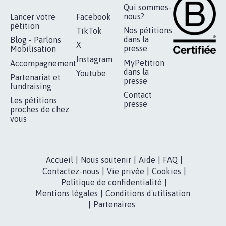
RÉUSSIR VOTRE
NOTRE
ESPACE PRESSE
MOBILISATION
COMMUNAUTÉ
Qui sommes-
nous?
Lancer votre
Facebook
pétition
Nos pétitions
TikTok
dans la
Blog - Parlons
X
presse
Mobilisation
Instagram
MyPetition
Accompagnement
dans la
Youtube
Partenariat et
presse
fundraising
Contact
Les pétitions
presse
proches de chez
vous