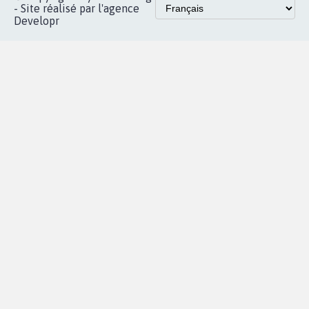
Accueil
|
Nous soutenir
|
Aide
|
FAQ
|
Contactez-nous
|
Vie privée
|
Cookies
|
Politique de confidentialité
|
Mentions légales
|
Conditions d'utilisation
|
Partenaires
© Copyright MyPetition.org
- Site réalisé par l'agence
Developr