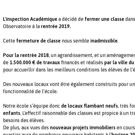
L'inspection Académique
a décidé de
fermer une classe
dans
Observatoire à la
rentré
e 2019.
Cette
fermeture de classe
nous semble
inadmissible
.
Pour
la rentrée 2018
, un agrandissement, et un aménagement
de
1.500.000
€
de travaux
financés et réalisés
par la ville d
pour accueillir dans les meilleurs conditions les élèves de l’
Des nouveaux locaux vont être également construits pour u
fonctionnalité de l’école.
Notre école s’équipe donc
de locaux flambant neufs
, très f
enfants
. L'effectif raisonnable des classes est propice à un tr
besoins des élèves.
De plus, aux vues des
nouveaux projets immobiliers
en cours 
quartier aura de nombreux nouveaux habitants à l'
horizon 2