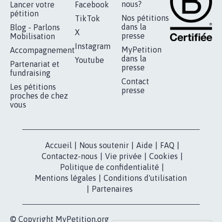
RÉUSSIR VOTRE
NOTRE
ESPACE PRESSE
MOBILISATION
COMMUNAUTÉ
Qui sommes-
nous?
Lancer votre
Facebook
pétition
Nos pétitions
TikTok
dans la
Blog - Parlons
X
presse
Mobilisation
Instagram
MyPetition
Accompagnement
dans la
Youtube
Partenariat et
presse
fundraising
Contact
Les pétitions
presse
proches de chez
vous