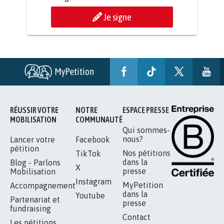
Je signe
RÉUSSIR VOTRE
NOTRE
ESPACE PRESSE
MOBILISATION
COMMUNAUTÉ
Qui sommes-
nous?
Lancer votre
Facebook
pétition
Nos pétitions
TikTok
dans la
Blog - Parlons
X
presse
Mobilisation
Instagram
MyPetition
Accompagnement
dans la
Youtube
Partenariat et
presse
fundraising
Contact
Les pétitions