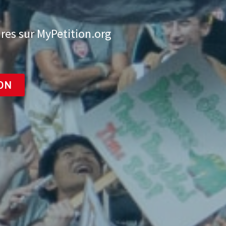
res sur MyPetition.org
ON