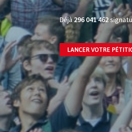
Déjà
296 041 482
signatu
LANCER VOTRE PÉTITI