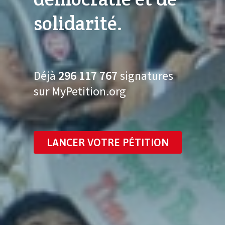
solidarité.
Déjà
296 117 784
signatures
sur MyPetition.org
LANCER VOTRE PÉTITION