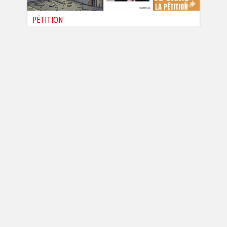
PÉTITION
URGENCE : CONTRE L'INSÉCURITÉ,
EXIGEONS LA POSE DE CAMÉRAS
DANS NOS RÉSIDENCES
Auteur :
Chris Roux
20.330
signatures
Signez et partager cette pétition.
Contre cette extension de la délinquance
et des trafics vers d’autres zones
C'est le moment d'intervenir pour renfor...
Je signe