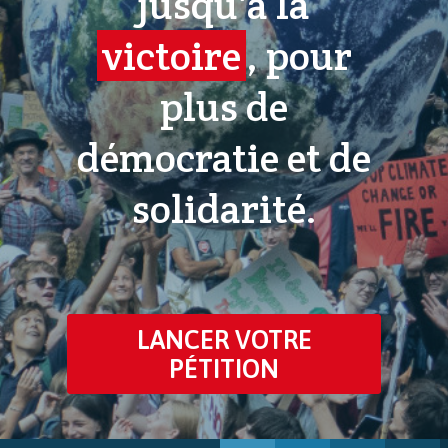
jusqu'à la
victoire
, pour
plus de
démocratie et de
solidarité.
LANCER VOTRE
PÉTITION