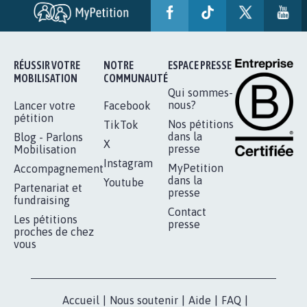
RÉUSSIR VOTRE
NOTRE
ESPACE PRESSE
MOBILISATION
COMMUNAUTÉ
Qui sommes-
nous?
Lancer votre
Facebook
pétition
Nos pétitions
TikTok
dans la
Blog - Parlons
X
presse
Mobilisation
Instagram
MyPetition
Accompagnement
dans la
Youtube
Partenariat et
presse
fundraising
Contact
Les pétitions
presse
proches de chez
vous
Accueil
|
Nous soutenir
|
Aide
|
FAQ
|