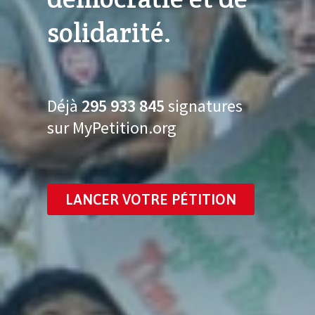
solidarité.
Déjà
295 933 857
signatures
sur MyPetition.org
LANCER VOTRE PÉTITION