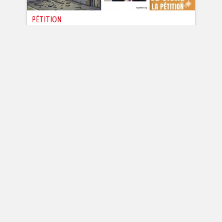
PÉTITION
URGENCE : CONTRE L'INSÉCURITÉ,
EXIGEONS LA POSE DE CAMÉRAS
DANS NOS RÉSIDENCES
Auteur :
Chris Roux
20.330
signatures
Signez et partager cette pétition.
Contre cette extension de la délinquance
et des trafics vers d’autres zones
C'est le moment d'intervenir pour renfor...
Je signe