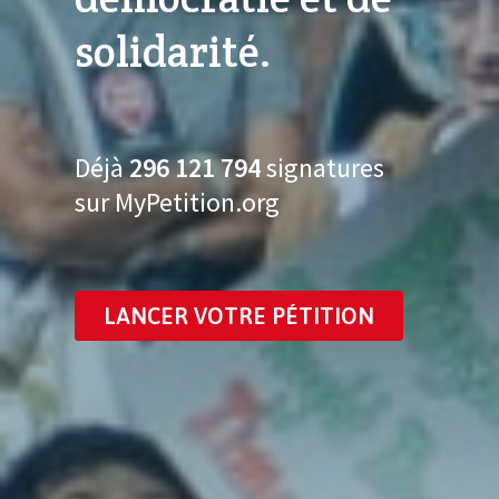
solidarité.
Déjà
296 121 806
signatures
sur MyPetition.org
LANCER VOTRE PÉTITION