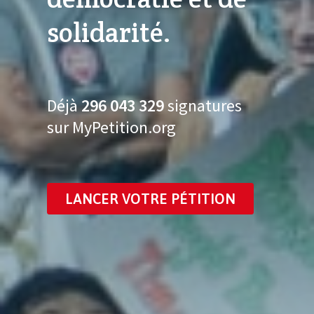
solidarité.
Déjà
296 043 336
signatures
sur MyPetition.org
LANCER VOTRE PÉTITION